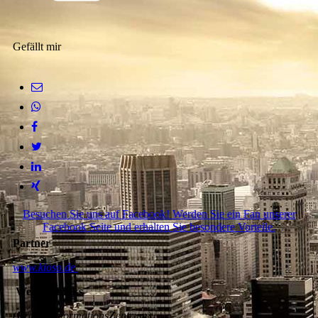
Gefällt mir
Besuchen Sie uns auf Facebook! Werden Sie ein Fan unserer
Facebook Seite und erhalten Sie besondere Vorteile.
Partner
www.kioso.de
Weitere Links
(
F
rauen
I
nformations
Z
entrum)