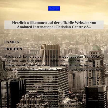
ENGLISH
Herzlich willkommen auf der offizielle Webseite von
Anointed International Christian Centre e.V..
FAMILY
FRIEDEN
Macht euch keine Sorgen! Ihr dürft in jeder Lage zu Gott beten.
Sagt ihm, was euch fehlt, und dankt ihm! Dann wird Gottes
Friede, der all unser Verstehen übersteigt, eure Herzen und
Gedanken bewahren, weil ihr mit Jesus Christus verbunden seid.
Philipper 4:6-7
LIEBE
Ihr sollt ihn von ganzem Herzen lieben, mit ganzer Hingabe, mit
eurem ganzen Verstand und mit all eurer Kraft. Ebenso wichtig
ist das andere Gebot: Liebe deinen Mitmenschen wie dich selbst.
Kein anderes Gebot ist wichtiger als diese beiden.