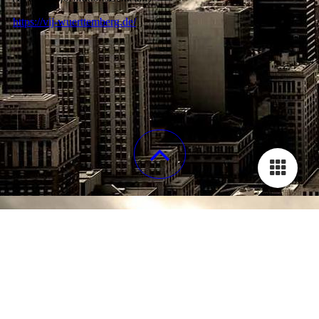
https://vij-wuerttemberg.de/
STARTSEITE
ÜBER UNS
EVENTS
GALERIE
KONTAKT