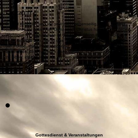
Markus 12:30-31
EINIGKEIT
Ertragt einander und vergebt euch gegenseitig, wenn jemand
euch Unrecht getan hat. Denn auch Christus hat euch vergeben.
Wichtiger als alles andere ist die Liebe. Wenn ihr sie habt, wird
euch nichts fehlen. Sie ist das Band, das euch verbindet. Und
der Friede, den Christus schenkt, soll euer ganzes Leben
bestimmen. Gott hat euch dazu berufen, in Frieden miteinander
zu leben; ihr gehört ja alle zu dem einen Leib von Christus.
Dankt Gott dafür!
Kolosser 3:13-15
Gottesdienst & Veranstaltungen