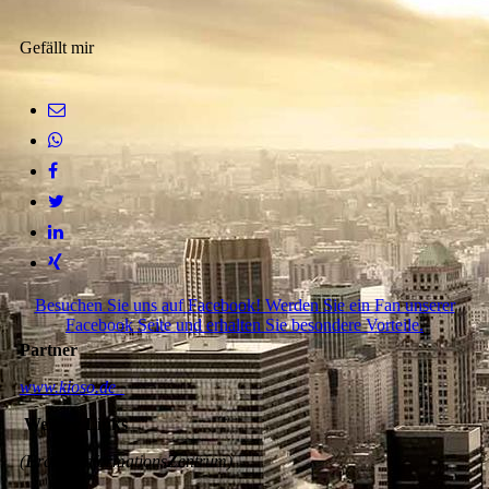
Gefällt mir
Besuchen Sie uns auf Facebook! Werden Sie ein Fan unserer
Facebook Seite und erhalten Sie besondere Vorteile.
Partner
www.kioso.de
Weitere Links
(
F
rauen
I
nformations
Z
entrum)