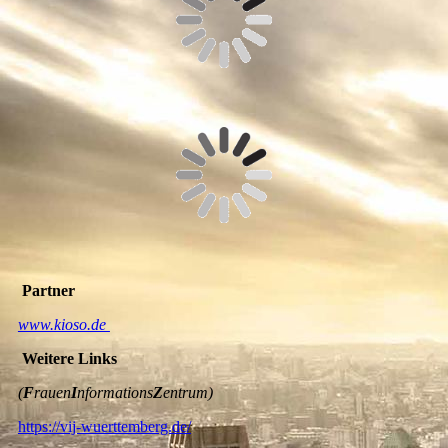
Partner
www.kioso.de
Weitere Links
(
F
rauen
I
nformations
Z
entrum)
https://vij-wuerttemberg.de/