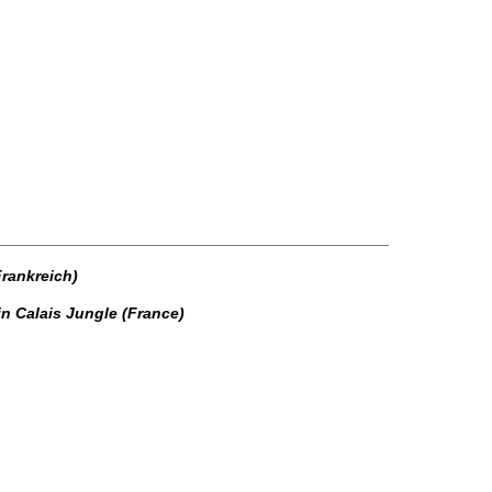
_____________________________________________
Frankreich)
in Calais Jungle (France)
2939_n
845_o
251_o
843_o