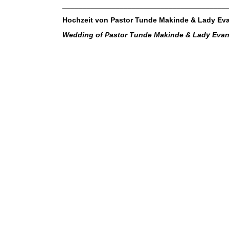
________________________________________
Hochzeit von Pastor Tunde Makinde & Lady Eva
Wedding of Pastor Tunde Makinde & Lady Evan
IMG-20190227-WA0007
IMG-20190227-WA0054
IMG_1171
IMG_2631
IMG_2645
IMG_2671
IMG_2698
IMG_2795
IMG_2775
IMG_2748