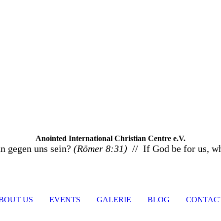
Anointed International Christian Centre e.V.
nn gegen uns sein?
(Römer 8:31)
// If God be for us, w
BOUT US
EVENTS
GALERIE
BLOG
CONTACT