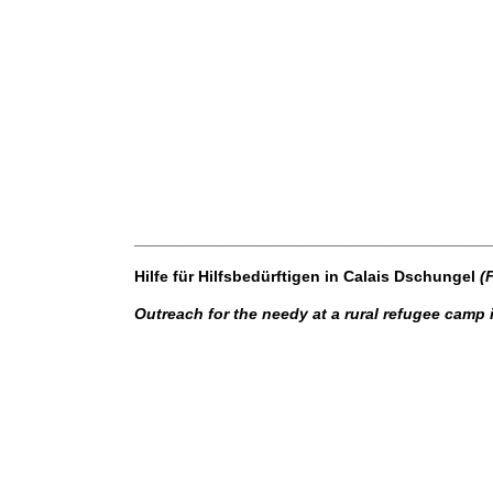
IMG_2702
IMG_2821
IMG_2823
IMG_2900
IMG_2960
________________________________________
Hilfe für Hilfsbedürftigen in Calais Dschungel
(
Outreach for the needy at a rural refugee camp 
10387560_701172263320126_762951753211500
10983136_701171593320193_9111140262163906
11061335_701171769986842_679253582693750
11411909_701171983320154_8563960874010914