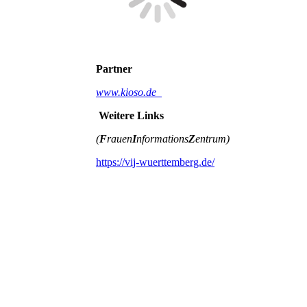
Partner
www.kioso.de
Weitere Links
(
F
rauen
I
nformations
Z
entrum)
https://vij-wuerttemberg.de/