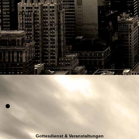
Markus 12:30-31
EINIGKEIT
Ertragt einander und vergebt euch gegenseitig, wenn jemand
euch Unrecht getan hat. Denn auch Christus hat euch vergeben.
Wichtiger als alles andere ist die Liebe. Wenn ihr sie habt, wird
euch nichts fehlen. Sie ist das Band, das euch verbindet. Und
der Friede, den Christus schenkt, soll euer ganzes Leben
bestimmen. Gott hat euch dazu berufen, in Frieden miteinander
zu leben; ihr gehört ja alle zu dem einen Leib von Christus.
Dankt Gott dafür!
Kolosser 3:13-15
Gottesdienst & Veranstaltungen