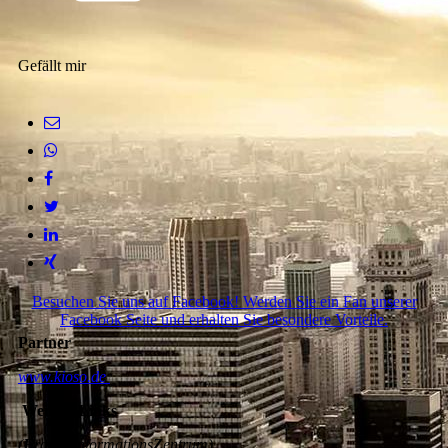
Gefällt mir
Besuchen Sie uns auf Facebook! Werden Sie ein Fan unserer
Facebook Seite und erhalten Sie besondere Vorteile.
Partner
www.kioso.de
Weitere Links
(
F
rauen
I
nformations
Z
entrum)