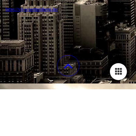
https://vij-wuerttemberg.de/
STARTSEITE
ÜBER UNS
EVENTS
GALERIE
KONTAKT