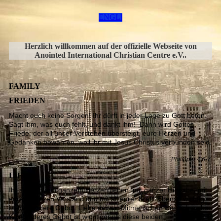
ENGLISH
Herzlich willkommen auf der offizielle Webseite von
Anointed International Christian Centre e.V..
FAMILY
FRIEDEN
Macht euch keine Sorgen! Ihr dürft in jeder Lage zu Gott beten.
Sagt ihm, was euch fehlt, und dankt ihm! Dann wird Gottes
Friede, der all unser Verstehen übersteigt, eure Herzen und
Gedanken bewahren, weil ihr mit Jesus Christus verbunden seid.
Philipper 4:6-7
LIEBE
Ihr sollt ihn von ganzem Herzen lieben, mit ganzer Hingabe, mit
eurem ganzen Verstand und mit all eurer Kraft. Ebenso wichtig
ist das andere Gebot: Liebe deinen Mitmenschen wie dich selbst.
Kein anderes Gebot ist wichtiger als diese beiden.