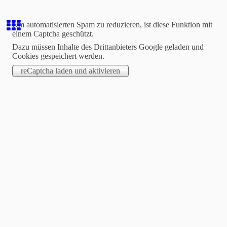
Um automatisierten Spam zu reduzieren, ist diese Funktion mit
einem Captcha geschützt.
Dazu müssen Inhalte des Drittanbieters Google geladen und
Cookies gespeichert werden.
Anointed International
Christian Centre e.V.
Wenn Gott für uns ist, wer kann dann
gegen uns sein?
(Römer 8:31)
// If
God be for us, who can be against us?
(Romans 8:31)